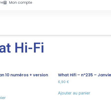
ne
Mon compte
t Hi-Fi
 an 10 numéros + version
What Hifi – n°235 – Janvi
6,90
€
Ajouter au panier
nier