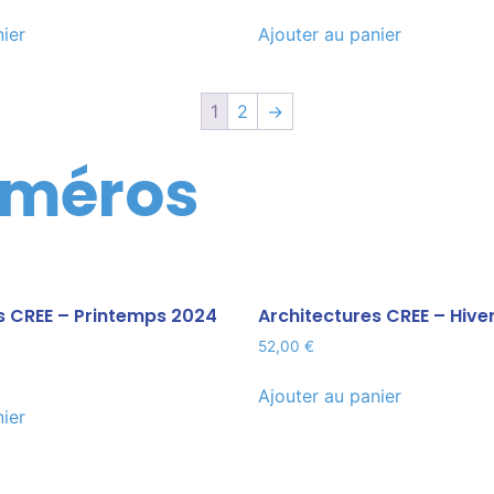
nier
Ajouter au panier
1
2
→
uméros
s CREE – Printemps 2024
Architectures CREE – Hive
52,00
€
Ajouter au panier
nier